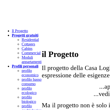
Il
P
rogetto
Progetti gratuiti
Residential
Cottages
Cabins
il Progetto
Commercial
Moduli
appartamenti
Profili personali
Il progetto della Casa Lo
profilo
espressione delle esigenze 
economico
profilo basso
consumo
...
profilo
...ve
ecologico
profilo
biologico
Ma il progetto non è solo i
profilo