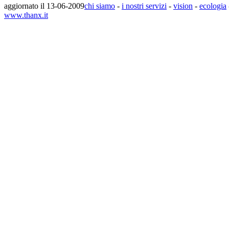
aggiornato il 13-06-2009
chi siamo
-
i nostri servizi
-
vision
-
ecologia
www.thanx.it