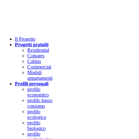
Il
P
rogetto
Progetti gratuiti
Residential
Cottages
Cabins
Commercial
Moduli
appartamenti
Profili personali
profilo
economico
profilo basso
consumo
profilo
ecologico
profilo
biologico
profilo