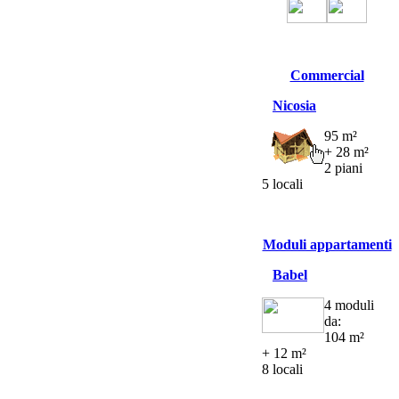
Commercial
Nicosia
95 m²
+ 28 m²
2 piani
5 locali
Moduli appartamenti
Babel
4 moduli
da:
104 m²
+ 12 m²
8 locali