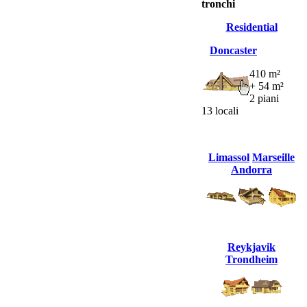
tronchi
Residential
Doncaster
410 m²
+ 54 m²
2 piani
13 locali
Limassol
Marseille
Andorra
Reykjavik
Trondheim