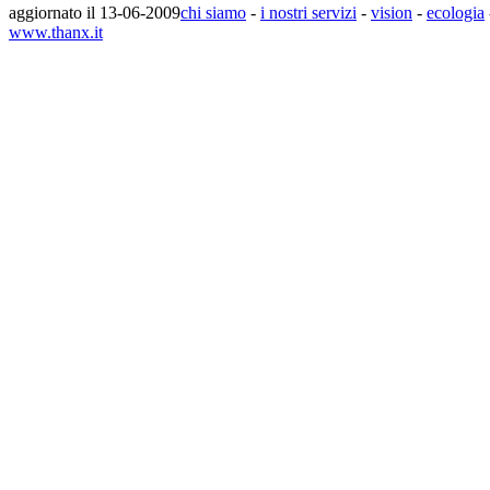
aggiornato il 13-06-2009
chi siamo
-
i nostri servizi
-
vision
-
ecologia
www.thanx.it