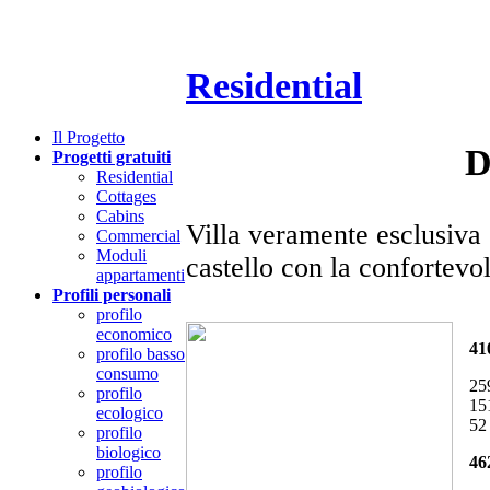
Residential
Il
P
rogetto
D
Progetti gratuiti
Residential
Cottages
Cabins
Villa veramente esclusiva
Commercial
Moduli
castello con la confortev
appartamenti
Profili personali
profilo
economico
41
profilo basso
consumo
25
profilo
15
ecologico
52
profilo
biologico
46
profilo