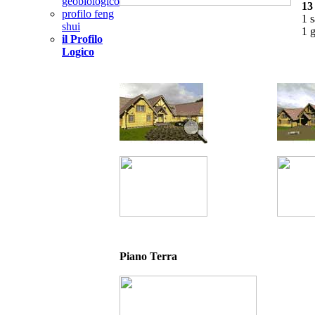
geobiologico
13 
profilo feng
1 s
shui
1 g
il Profilo
Logico
Piano Terra