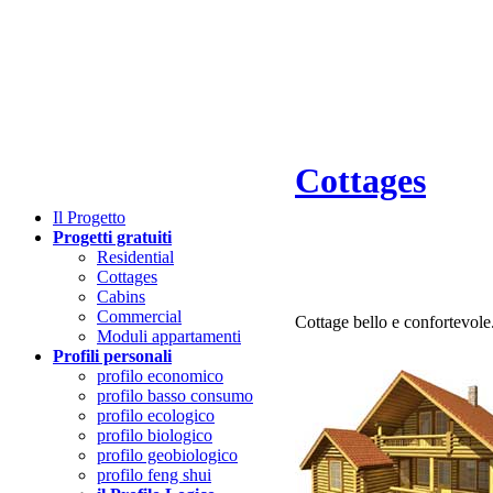
Cottages
Il
P
rogetto
Progetti gratuiti
Residential
Cottages
Cabins
Commercial
Cottage bello e confortevole
Moduli appartamenti
Profili personali
profilo economico
profilo basso consumo
profilo ecologico
profilo biologico
profilo geobiologico
profilo feng shui