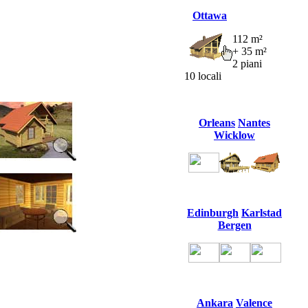
Ottawa
112 m²
+ 35 m²
2 piani
10 locali
Orleans
Nantes
Wicklow
Edinburgh
Karlstad
Bergen
Ankara
Valence