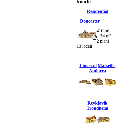
tronchi
Residential
Doncaster
410 m²
+ 54 m²
2 piani
13 locali
Limassol
Marseille
Andorra
Reykjavik
Trondheim