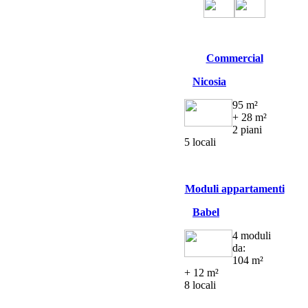
Commercial
Nicosia
95 m²
+ 28 m²
2 piani
5 locali
Moduli appartamenti
Babel
4 moduli
da:
104 m²
+ 12 m²
8 locali