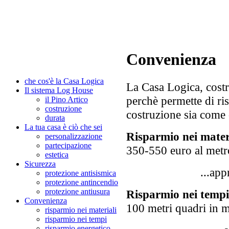
Convenienza
che cos'è la
C
asa
L
ogica
La Casa Logica, cost
Il sistema Log House
perchè permette di ris
il Pino Artico
costruzione
costruzione sia come 
durata
La tua casa è ciò che sei
Risparmio nei mater
personalizzazione
partecipazione
350-550 euro al metr
estetica
Sicurezza
...ap
protezione antisismica
protezione antincendio
protezione antiusura
Risparmio nei tempi
Convenienza
100 metri quadri in 
risparmio nei materiali
risparmio nei tempi
risparmio energetico