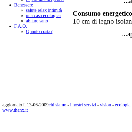
..
Benessere
salute relax intimità
Consumo energetic
una casa ecologica
10 cm di legno isola
abitare sano
F.A.Q.
Quanto costa?
...
aggiornato il 13-06-2009
chi siamo
-
i nostri servizi
-
vision
-
ecologia
www.thanx.it